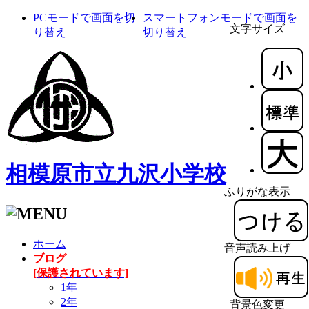
PCモードで画面を切
スマートフォンモードで画面を
文字サイズ
り替え
切り替え
相模原市立九沢小学校
ふりがな表示
ホーム
音声読み上げ
ブログ
[保護されています]
1年
2年
背景色変更