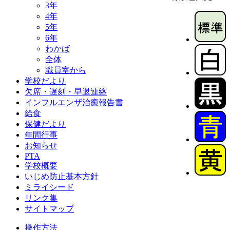
3年
4年
5年
6年
わかば
全体
職員室から
学校だより
欠席・遅刻・早退連絡
インフルエンザ治癒報告書
給食
保健だより
年間行事
お知らせ
PTA
学校概要
いじめ防止基本方針
ミライシード
リンク集
サイトマップ
操作方法