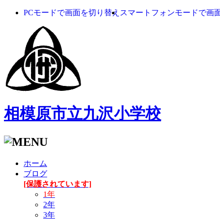
PCモードで画面を切り替え
スマートフォンモードで画
相模原市立九沢小学校
ホーム
ブログ
[保護されています]
1年
2年
3年