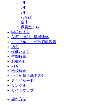
4年
5年
6年
わかば
全体
職員室から
学校だより
欠席・遅刻・早退連絡
インフルエンザ治癒報告書
給食
保健だより
年間行事
お知らせ
PTA
学校概要
いじめ防止基本方針
ミライシード
リンク集
サイトマップ
操作方法