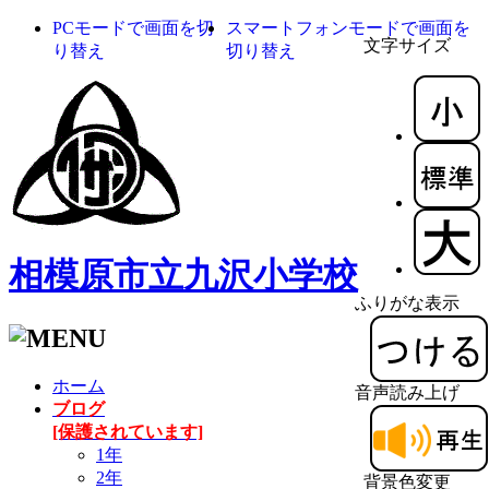
PCモードで画面を切
スマートフォンモードで画面を
文字サイズ
り替え
切り替え
相模原市立九沢小学校
ふりがな表示
ホーム
音声読み上げ
ブログ
[保護されています]
1年
2年
背景色変更