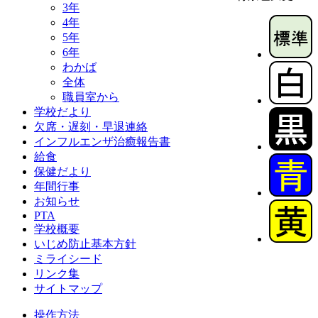
3年
4年
5年
6年
わかば
全体
職員室から
学校だより
欠席・遅刻・早退連絡
インフルエンザ治癒報告書
給食
保健だより
年間行事
お知らせ
PTA
学校概要
いじめ防止基本方針
ミライシード
リンク集
サイトマップ
操作方法