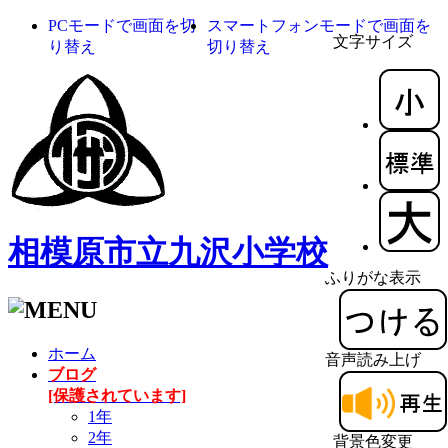
PCモードで画面を切
スマートフォンモードで画面を
文字サイズ
り替え
切り替え
相模原市立九沢小学校
ふりがな表示
ホーム
音声読み上げ
ブログ
[保護されています]
1年
2年
背景色変更