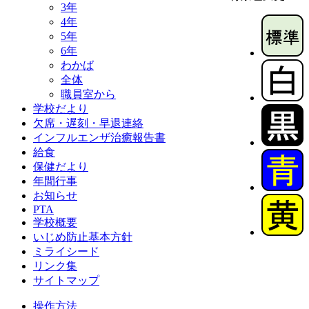
3年
4年
5年
6年
わかば
全体
職員室から
学校だより
欠席・遅刻・早退連絡
インフルエンザ治癒報告書
給食
保健だより
年間行事
お知らせ
PTA
学校概要
いじめ防止基本方針
ミライシード
リンク集
サイトマップ
操作方法