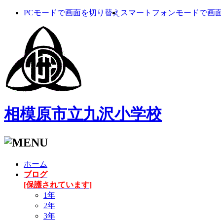
PCモードで画面を切り替え
スマートフォンモードで画
相模原市立九沢小学校
ホーム
ブログ
[保護されています]
1年
2年
3年