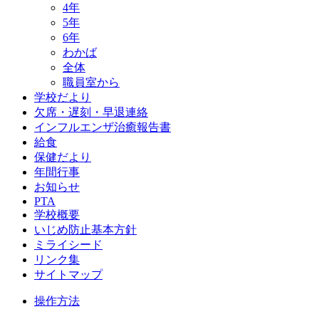
4年
5年
6年
わかば
全体
職員室から
学校だより
欠席・遅刻・早退連絡
インフルエンザ治癒報告書
給食
保健だより
年間行事
お知らせ
PTA
学校概要
いじめ防止基本方針
ミライシード
リンク集
サイトマップ
操作方法