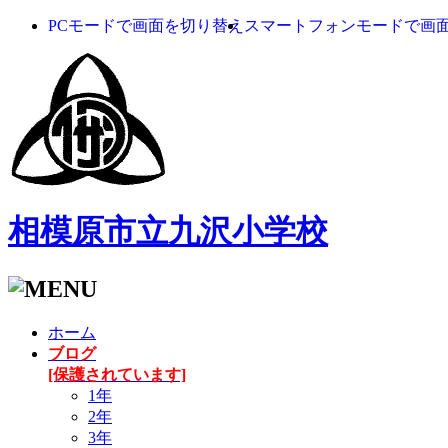
PCモードで画面を切り替え
スマートフォンモードで画
相模原市立九沢小学校
ホーム
ブログ
[保護されています]
1年
2年
3年