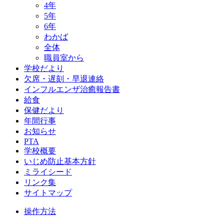
4年
5年
6年
わかば
全体
職員室から
学校だより
欠席・遅刻・早退連絡
インフルエンザ治癒報告書
給食
保健だより
年間行事
お知らせ
PTA
学校概要
いじめ防止基本方針
ミライシード
リンク集
サイトマップ
操作方法