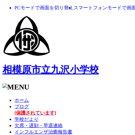
PCモードで画面を切り替え
スマートフォンモードで画
相模原市立九沢小学校
ホーム
ブログ
[保護されています]
学校だより
欠席・遅刻・早退連絡
インフルエンザ治癒報告書