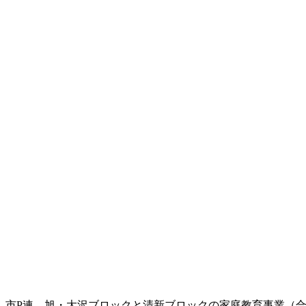
市P連 旭・大沢ブロックと清新ブロックの家庭教育事業（合